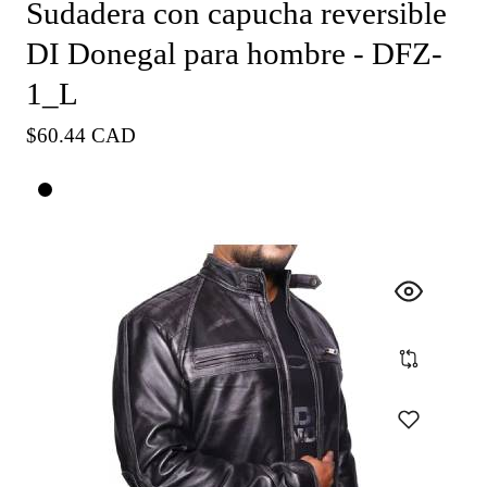
Sudadera con capucha reversible
DI Donegal para hombre - DFZ-
1_L
Precio
$60.44 CAD
habitual