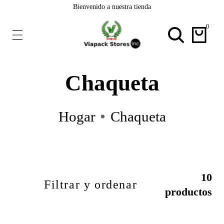
ectamente
Bienvenido a nuestra tienda
ontenido
0
0
artícul
Colección:
Chaqueta
Hogar
Chaqueta
10
Filtrar y ordenar
productos