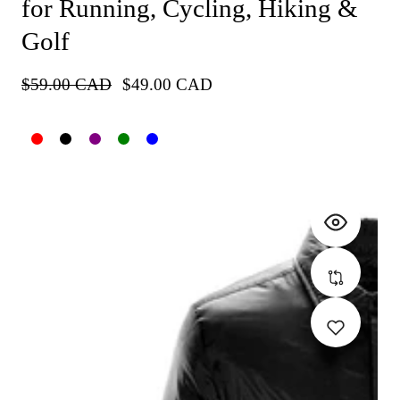
for Running, Cycling, Hiking &
Golf
Precio
$59.00 CAD
Precio
$49.00 CAD
habitual
de
venta