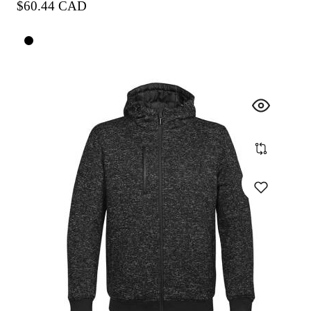
Precio
$60.44 CAD
habitual