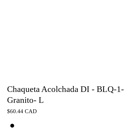
Chaqueta Acolchada DI - BLQ-1-
Granito- L
Precio
$60.44 CAD
habitual