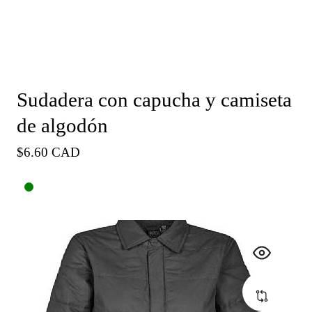
Sudadera con capucha y camiseta
de algodón
Precio
$6.60 CAD
habitual