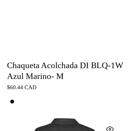
Chaqueta Acolchada DI BLQ-1W
Azul Marino- M
Precio
$60.44 CAD
habitual